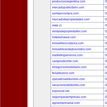
produccionargentina.com
O
mercadopublicitario.com
O
sumejorcompra.com
O
mercadodepropiedades.com
O
viaje.cc
O
ventasdepropiedades.com
O
hoteleshawai.com
O
inmueblescostarica.com
O
inmueblesestadosunidos.com
O
marketingservicios.com
O
camposdechile.com
O
elnegocioinmobiliario.com
O
feriadevinos.com
O
operadoradeturismo.com
O
vacacionesdefamilia.com
O
exporural.net
O
seguroparaempresas.com
O
agroempresarial.com
O