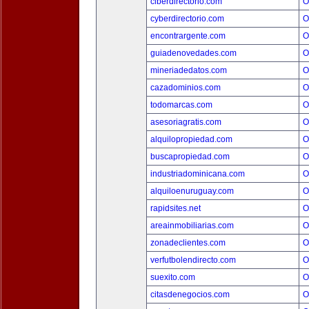
ciberdirectorio.com
O
cyberdirectorio.com
O
encontrargente.com
O
guiadenovedades.com
O
mineriadedatos.com
O
cazadominios.com
O
todomarcas.com
O
asesoriagratis.com
O
alquilopropiedad.com
O
buscapropiedad.com
O
industriadominicana.com
O
alquiloenuruguay.com
O
rapidsites.net
O
areainmobiliarias.com
O
zonadeclientes.com
O
verfutbolendirecto.com
O
suexito.com
O
citasdenegocios.com
O