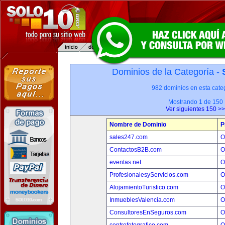
Dominios de la Categoría -
982 dominios en esta categ
Mostrando 1 de 150
Ver siguientes 150 >>
Nombre de Dominio
P
sales247.com
O
ContactosB2B.com
O
eventas.net
O
ProfesionalesyServicios.com
O
AlojamientoTuristico.com
O
InmueblesValencia.com
O
ConsultoresEnSeguros.com
O