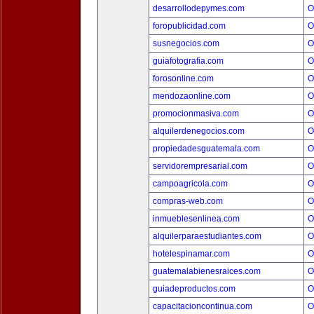
desarrollodepymes.com
O
foropublicidad.com
O
susnegocios.com
O
guiafotografia.com
O
forosonline.com
O
mendozaonline.com
O
promocionmasiva.com
O
alquilerdenegocios.com
O
propiedadesguatemala.com
O
servidorempresarial.com
O
campoagricola.com
O
compras-web.com
O
inmueblesenlinea.com
O
alquilerparaestudiantes.com
O
hotelespinamar.com
O
guatemalabienesraices.com
O
guiadeproductos.com
O
capacitacioncontinua.com
O