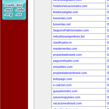
centrofotografico.com
O
HotelesVacacionales.com
O
telefonodigital.com
O
tusventas.com
O
tusventas.net
O
SegurosPatrimoniales.com
O
industriasargentinas.biz
O
clasificados.in
O
masterventas.com
O
propiedadesweb.com
O
pagosvirtuales.com
O
emuebles.com
O
propiedadesenbrasil.com
O
todopago.com
O
e-catcher.com
O
guiautomotriz.com
O
asesorespymes.com
O
vacacionesbrasil.com
O