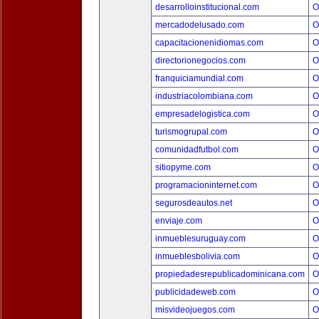
desarrolloinstitucional.com
O
mercadodelusado.com
O
capacitacionenidiomas.com
O
directorionegocios.com
O
franquiciamundial.com
O
industriacolombiana.com
O
empresadelogistica.com
O
turismogrupal.com
O
comunidadfutbol.com
O
sitiopyme.com
O
programacioninternet.com
O
segurosdeautos.net
O
enviaje.com
O
inmueblesuruguay.com
O
inmueblesbolivia.com
O
propiedadesrepublicadominicana.com
O
publicidadeweb.com
O
misvideojuegos.com
O