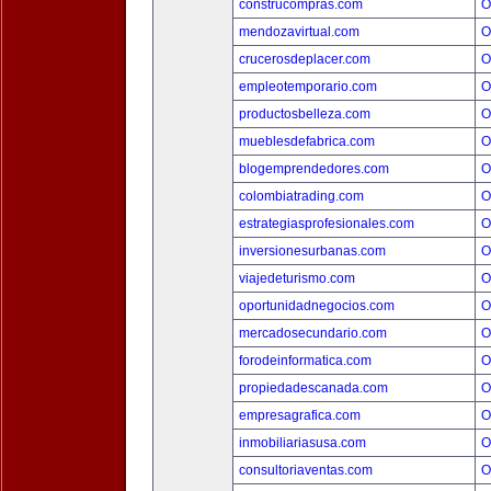
construcompras.com
O
mendozavirtual.com
O
crucerosdeplacer.com
O
empleotemporario.com
O
productosbelleza.com
O
mueblesdefabrica.com
O
blogemprendedores.com
O
colombiatrading.com
O
estrategiasprofesionales.com
O
inversionesurbanas.com
O
viajedeturismo.com
O
oportunidadnegocios.com
O
mercadosecundario.com
O
forodeinformatica.com
O
propiedadescanada.com
O
empresagrafica.com
O
inmobiliariasusa.com
O
consultoriaventas.com
O