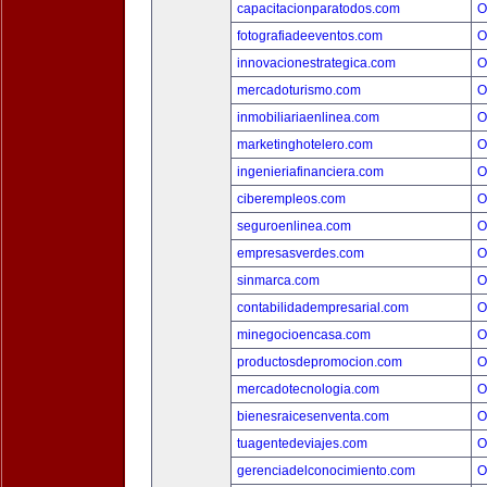
capacitacionparatodos.com
O
fotografiadeeventos.com
O
innovacionestrategica.com
O
mercadoturismo.com
O
inmobiliariaenlinea.com
O
marketinghotelero.com
O
ingenieriafinanciera.com
O
ciberempleos.com
O
seguroenlinea.com
O
empresasverdes.com
O
sinmarca.com
O
contabilidadempresarial.com
O
minegocioencasa.com
O
productosdepromocion.com
O
mercadotecnologia.com
O
bienesraicesenventa.com
O
tuagentedeviajes.com
O
gerenciadelconocimiento.com
O