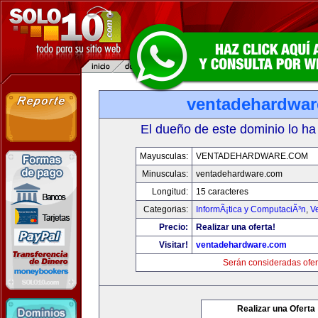
ventadehardwa
El dueño de este dominio lo ha
Mayusculas:
VENTADEHARDWARE.COM
Minusculas:
ventadehardware.com
Longitud:
15 caracteres
Categorias:
InformÃ¡tica y ComputaciÃ³n
,
V
Precio:
Realizar una oferta!
Visitar!
ventadehardware.com
Serán consideradas ofer
Realizar una Oferta