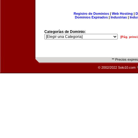
Registro de Dominios
|
Web Hosting
|
D
Dominios Expirados
|
Industrias
|
Indu
Categorías de Dominio:
[Pág. princi
** Precios expre
© 2002/2022 Solo10.com