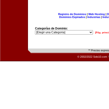
Registro de Dominios
|
Web Hosting
|
D
Dominios Expirados
|
Industrias
|
Indu
Categorías de Dominio:
[Pág. princi
** Precios expre
© 2002/2022 Solo10.com