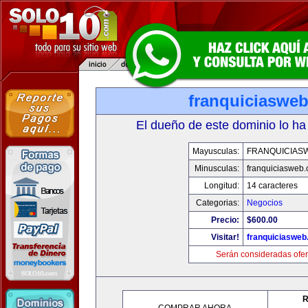
franquiciaswe
El dueño de este dominio lo ha
Mayusculas:
FRANQUICIAS
Minusculas:
franquiciasweb
Longitud:
14 caracteres
Categorias:
Negocios
Precio:
$600.00
Visitar!
franquiciasweb
Serán consideradas ofer
R