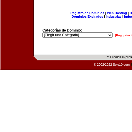
Registro de Dominios
|
Web Hosting
|
D
Dominios Expirados
|
Industrias
|
Indu
Categorías de Dominio:
[Pág. princi
** Precios expre
© 2002/2022 Solo10.com