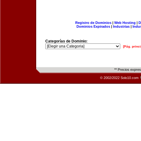
Registro de Dominios
|
Web Hosting
|
D
Dominios Expirados
|
Industrias
|
Indu
Categorías de Dominio:
[Pág. princi
** Precios expre
© 2002/2022 Solo10.com